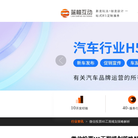
新意玩法+创意设计
一
站式H5定制服务
10
40
开发经验
+服务
行业资讯
微信投票H5工期规划策略解析
>