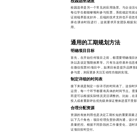
校园选举场景
校园选举是另一个常见的应用场景。与企业活
每位学生都能够顺利参与投票，系统稳定性就
证前端界面友好外，后端的技术支持也不容忽
择在课余时段进行，这就要求开发团队根据实
用。
通用的工期规划方法
明确项目目标
首先，在开始任何项目之前，都需要明确项目
块以及设定预期效果等。只有当这些基本信息
在微信投票H5项目中，如果目标是提升品牌形
参与度，则应更多关注互动性功能的实现。
制定详细的时间表
接下来就是制定一份详尽的时间表了。这份时
运营，每一个环节都要有具体的时间节点。需
而是可以根据实际情况灵活调整的。比如，在
投入或者重新评估优先级来保证整体进度不受影
合理分配资源
资源的有效利用也是决定工期长短的重要因素之
以下几个角色：项目经理负责协调沟通，设计
质量把控。根据不同阶段的工作量变化，适时
证项目按时交付。